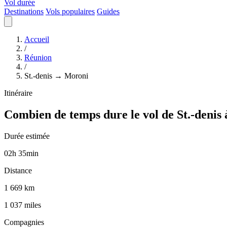
Vol durée
Destinations
Vols populaires
Guides
Accueil
/
Réunion
/
St.-denis → Moroni
Itinéraire
Combien de temps dure le vol de St.-denis
Durée estimée
02
h
35
min
Distance
1 669 km
1 037 miles
Compagnies