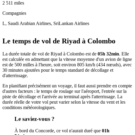
2 511 miles
Compagnies
L, Saudi Arabian Airlines, SriLankan Airlines
Leaflet
|
© OpenStreetMap
+
Le temps de vol de Riyad à Colombo
−
La durée totale de vol de Riyad à Colombo est de
05h 32min
. Elle
est calculée en admettant que la vitesse moyenne d'un avion de ligne
est de 500 milles à l'heure, soit environ 805 km/h (434 nœuds), avec
30 minutes ajoutées pour le temps standard de décollage et
d'atterrissage.
En planifiant précisément un voyage, il faut aussi prendre en compte
d'autres facteurs : le temps de roulage sur l'aéroport, l'entrée sur la
piste de décollage et l'arrivée au terminal après l'atterrissage. La
durée réelle de votre vol peut varier selon la vitesse du vent et les
conditions météorologiques.
Le saviez-vous ?
À bord du Concorde, ce vol n'aurait duré que
01h