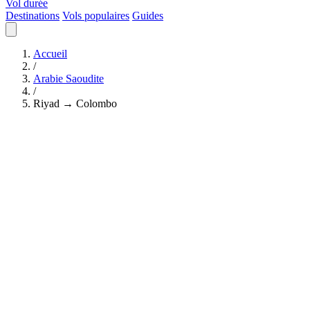
Vol durée
Destinations
Vols populaires
Guides
Accueil
/
Arabie Saoudite
/
Riyad → Colombo