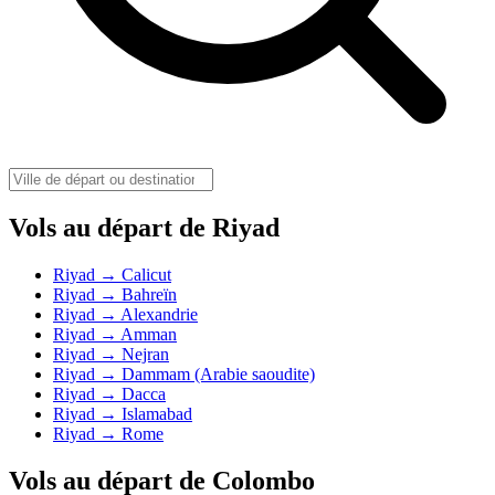
Vols au départ de Riyad
Riyad → Calicut
Riyad → Bahreïn
Riyad → Alexandrie
Riyad → Amman
Riyad → Nejran
Riyad → Dammam (Arabie saoudite)
Riyad → Dacca
Riyad → Islamabad
Riyad → Rome
Vols au départ de Colombo