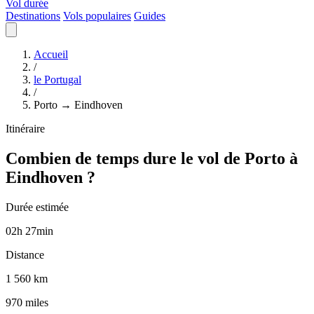
Vol durée
Destinations
Vols populaires
Guides
Accueil
/
le Portugal
/
Porto → Eindhoven
Itinéraire
Combien de temps dure le vol de Porto à
Eindhoven ?
Durée estimée
02
h
27
min
Distance
1 560 km
970 miles