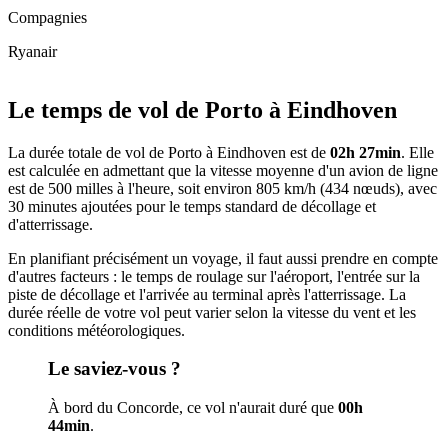
Compagnies
Ryanair
Leaflet
|
© OpenStreetMap
+
Le temps de vol de Porto à Eindhoven
−
La durée totale de vol de Porto à Eindhoven est de
02h 27min
. Elle
est calculée en admettant que la vitesse moyenne d'un avion de ligne
est de 500 milles à l'heure, soit environ 805 km/h (434 nœuds), avec
30 minutes ajoutées pour le temps standard de décollage et
d'atterrissage.
En planifiant précisément un voyage, il faut aussi prendre en compte
d'autres facteurs : le temps de roulage sur l'aéroport, l'entrée sur la
piste de décollage et l'arrivée au terminal après l'atterrissage. La
durée réelle de votre vol peut varier selon la vitesse du vent et les
conditions météorologiques.
Le saviez-vous ?
À bord du Concorde, ce vol n'aurait duré que
00h
44min
.