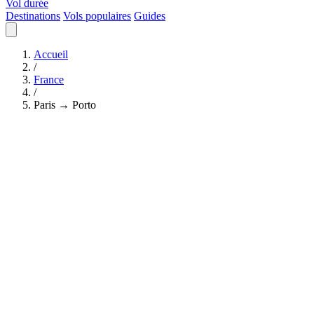
Vol durée
Destinations
Vols populaires
Guides
Accueil
/
France
/
Paris → Porto