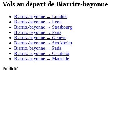
Vols au départ de Biarritz-bayonne
Biarritz-bayonne → Londres
Biarritz-bayonne → Lyon
Biarritz-bayonne → Strasbourg
Biarritz-bayonne → Paris
Biarritz-bayonne → Genève
Biarritz-bayonne → Stockholm
Biarritz-bayonne → Paris
Biarritz-bayonne → Charleroi
Biarritz-bayonne → Marseille
Publicité