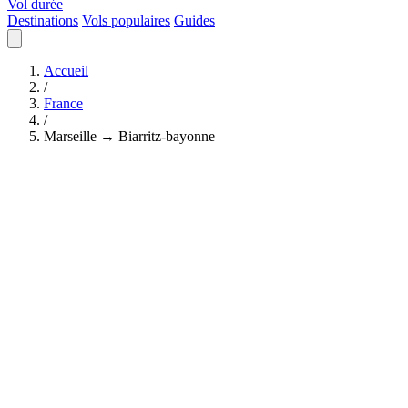
Vol durée
Destinations
Vols populaires
Guides
Accueil
/
France
/
Marseille → Biarritz-bayonne