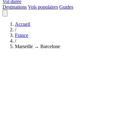
Vol durée
Destinations
Vols populaires
Guides
Accueil
/
France
/
Marseille → Barcelone