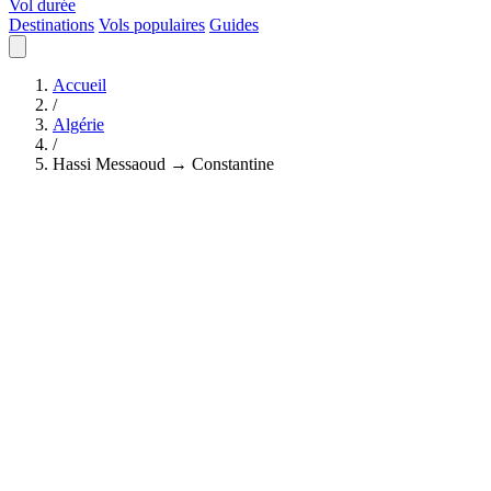
Vol durée
Destinations
Vols populaires
Guides
Accueil
/
Algérie
/
Hassi Messaoud → Constantine