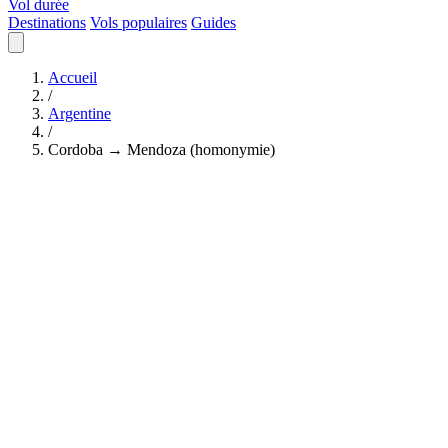
Vol durée
Destinations
Vols populaires
Guides
Accueil
/
Argentine
/
Cordoba → Mendoza (homonymie)