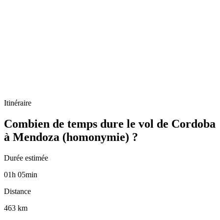
Itinéraire
Combien de temps dure le vol de Cordoba
à Mendoza (homonymie) ?
Durée estimée
01
h
05
min
Distance
463 km