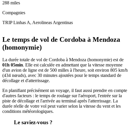
288 miles
Compagnies
TRIP Linhas A, Aerolineas Argentinas
Leaflet
|
© OpenStreetMap
+
Le temps de vol de Cordoba à Mendoza
−
(homonymie)
La durée totale de vol de Cordoba à Mendoza (homonymie) est de
01h 05min
. Elle est calculée en admettant que la vitesse moyenne
d'un avion de ligne est de 500 milles à l'heure, soit environ 805 km/h
(434 nœuds), avec 30 minutes ajoutées pour le temps standard de
décollage et d'atterrissage.
En planifiant précisément un voyage, il faut aussi prendre en compte
d'autres facteurs : le temps de roulage sur l'aéroport, l'entrée sur la
piste de décollage et l'arrivée au terminal après l'atterrissage. La
durée réelle de votre vol peut varier selon la vitesse du vent et les
conditions météorologiques.
Le saviez-vous ?