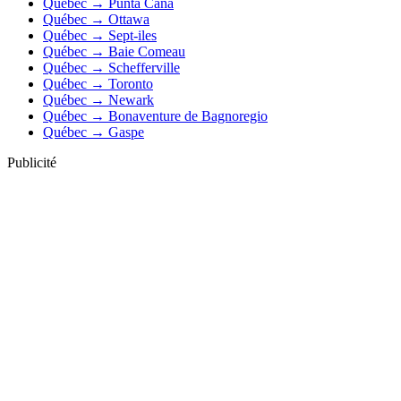
Québec → Punta Cana
Québec → Ottawa
Québec → Sept-iles
Québec → Baie Comeau
Québec → Schefferville
Québec → Toronto
Québec → Newark
Québec → Bonaventure de Bagnoregio
Québec → Gaspe
Publicité