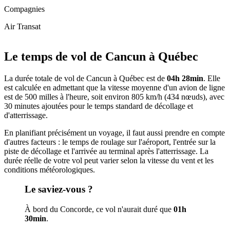
Compagnies
Air Transat
Leaflet
|
© OpenStreetMap
+
Le temps de vol de Cancun à Québec
−
La durée totale de vol de Cancun à Québec est de
04h 28min
. Elle
est calculée en admettant que la vitesse moyenne d'un avion de ligne
est de 500 milles à l'heure, soit environ 805 km/h (434 nœuds), avec
30 minutes ajoutées pour le temps standard de décollage et
d'atterrissage.
En planifiant précisément un voyage, il faut aussi prendre en compte
d'autres facteurs : le temps de roulage sur l'aéroport, l'entrée sur la
piste de décollage et l'arrivée au terminal après l'atterrissage. La
durée réelle de votre vol peut varier selon la vitesse du vent et les
conditions météorologiques.
Le saviez-vous ?
À bord du Concorde, ce vol n'aurait duré que
01h
30min
.