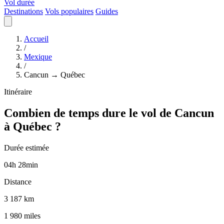
Vol durée
Destinations
Vols populaires
Guides
Accueil
/
Mexique
/
Cancun → Québec
Itinéraire
Combien de temps dure le vol de Cancun
à Québec ?
Durée estimée
04
h
28
min
Distance
3 187 km
1 980 miles