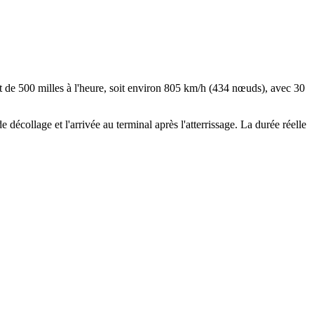
Leaflet
|
© OpenStreetMap
st de 500 milles à l'heure, soit environ 805 km/h (434 nœuds), avec 30
e décollage et l'arrivée au terminal après l'atterrissage. La durée réelle