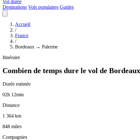
Vol durée
Destinations
Vols populaires
Guides
Accueil
/
France
/
Bordeaux → Palerme
Itinéraire
Combien de temps dure le vol de Bordeaux
Durée estimée
02
h
12
min
Distance
1 364 km
848 miles
Compagnies