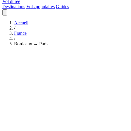
Vol durée
Destinations
Vols populaires
Guides
Accueil
/
France
/
Bordeaux → Paris