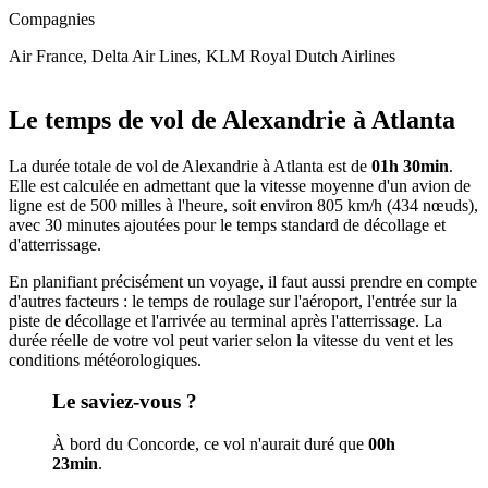
Compagnies
Air France, Delta Air Lines, KLM Royal Dutch Airlines
Leaflet
|
© OpenStreetMap
+
Le temps de vol de Alexandrie à Atlanta
−
La durée totale de vol de Alexandrie à Atlanta est de
01h 30min
.
Elle est calculée en admettant que la vitesse moyenne d'un avion de
ligne est de 500 milles à l'heure, soit environ 805 km/h (434 nœuds),
avec 30 minutes ajoutées pour le temps standard de décollage et
d'atterrissage.
En planifiant précisément un voyage, il faut aussi prendre en compte
d'autres facteurs : le temps de roulage sur l'aéroport, l'entrée sur la
piste de décollage et l'arrivée au terminal après l'atterrissage. La
durée réelle de votre vol peut varier selon la vitesse du vent et les
conditions météorologiques.
Le saviez-vous ?
À bord du Concorde, ce vol n'aurait duré que
00h
23min
.