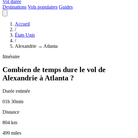
Vol durée
Destinations
Vols populaires
Guides
Accueil
/
États Unis
/
Alexandrie → Atlanta
Itinéraire
Combien de temps dure le vol de
Alexandrie à Atlanta ?
Durée estimée
01
h
30
min
Distance
804 km
499 miles