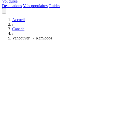
Vol durée
Destinations
Vols populaires
Guides
Accueil
/
Canada
/
Vancouver → Kamloops