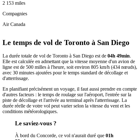
2 153 miles
Compagnies
Air Canada
Leaflet
|
© OpenStreetMap
+
Le temps de vol de Toronto à San Diego
−
La durée totale de vol de Toronto à San Diego est de
04h 49min
.
Elle est calculée en admettant que la vitesse moyenne d'un avion de
ligne est de 500 milles à l'heure, soit environ 805 km/h (434 nœuds),
avec 30 minutes ajoutées pour le temps standard de décollage et
d'atterrissage.
En planifiant précisément un voyage, il faut aussi prendre en compte
d'autres facteurs : le temps de roulage sur l'aéroport, l'entrée sur la
piste de décollage et l'arrivée au terminal après l'atterrissage. La
durée réelle de votre vol peut varier selon la vitesse du vent et les
conditions météorologiques.
Le saviez-vous ?
À bord du Concorde, ce vol n'aurait duré que
01h