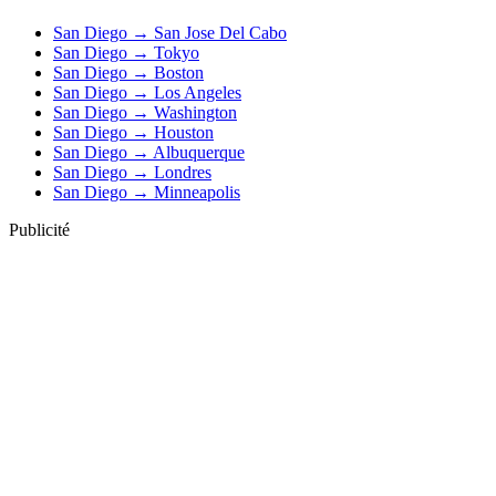
San Diego → San Jose Del Cabo
San Diego → Tokyo
San Diego → Boston
San Diego → Los Angeles
San Diego → Washington
San Diego → Houston
San Diego → Albuquerque
San Diego → Londres
San Diego → Minneapolis
Publicité