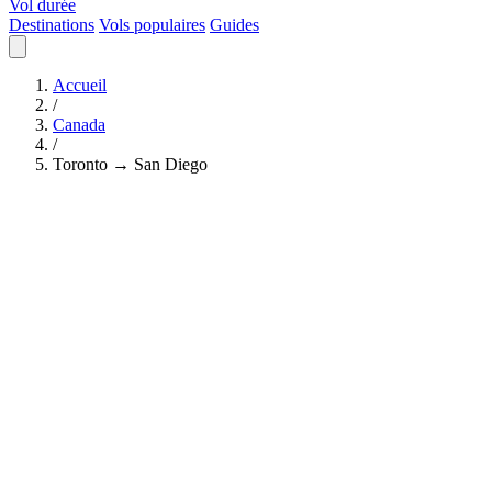
Vol durée
Destinations
Vols populaires
Guides
Accueil
/
Canada
/
Toronto → San Diego