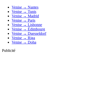
Venise → Nantes
Venise → Tunis
Venise → Madrid
Venise → Paris
Venise → Lisbonne
Venise → Édimbourg
Venise → Duesseldorf
Venise → Riga
Venise → Doha
Publicité