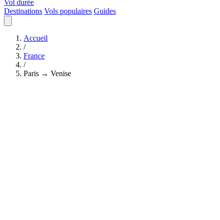
Vol durée
Destinations
Vols populaires
Guides
Accueil
/
France
/
Paris → Venise