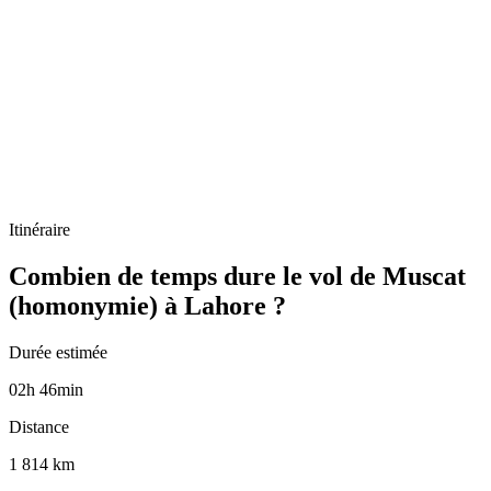
Itinéraire
Combien de temps dure le vol de Muscat
(homonymie) à Lahore ?
Durée estimée
02
h
46
min
Distance
1 814 km