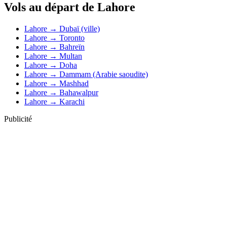
Vols au départ de Lahore
Lahore → Dubaï (ville)
Lahore → Toronto
Lahore → Bahreïn
Lahore → Multan
Lahore → Doha
Lahore → Dammam (Arabie saoudite)
Lahore → Mashhad
Lahore → Bahawalpur
Lahore → Karachi
Publicité