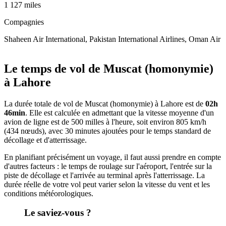
1 127 miles
Compagnies
Shaheen Air International, Pakistan International Airlines, Oman Air
Leaflet
|
© OpenStreetMap
+
Le temps de vol de Muscat (homonymie)
−
à Lahore
La durée totale de vol de Muscat (homonymie) à Lahore est de
02h
46min
. Elle est calculée en admettant que la vitesse moyenne d'un
avion de ligne est de 500 milles à l'heure, soit environ 805 km/h
(434 nœuds), avec 30 minutes ajoutées pour le temps standard de
décollage et d'atterrissage.
En planifiant précisément un voyage, il faut aussi prendre en compte
d'autres facteurs : le temps de roulage sur l'aéroport, l'entrée sur la
piste de décollage et l'arrivée au terminal après l'atterrissage. La
durée réelle de votre vol peut varier selon la vitesse du vent et les
conditions météorologiques.
Le saviez-vous ?