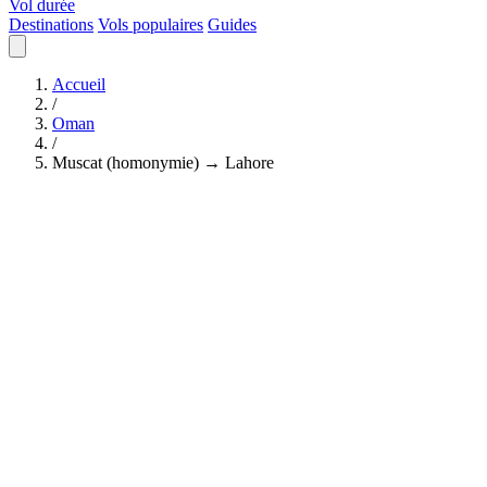
Vol durée
Destinations
Vols populaires
Guides
Accueil
/
Oman
/
Muscat (homonymie) → Lahore