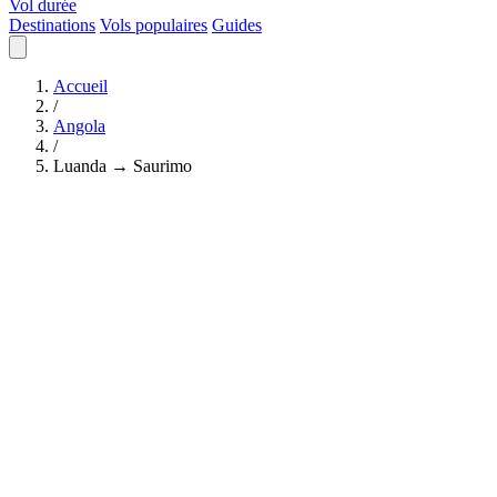
Vol durée
Destinations
Vols populaires
Guides
Accueil
/
Angola
/
Luanda → Saurimo