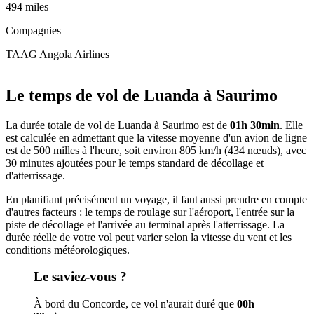
494 miles
Compagnies
TAAG Angola Airlines
Leaflet
|
© OpenStreetMap
+
Le temps de vol de Luanda à Saurimo
−
La durée totale de vol de Luanda à Saurimo est de
01h 30min
. Elle
est calculée en admettant que la vitesse moyenne d'un avion de ligne
est de 500 milles à l'heure, soit environ 805 km/h (434 nœuds), avec
30 minutes ajoutées pour le temps standard de décollage et
d'atterrissage.
En planifiant précisément un voyage, il faut aussi prendre en compte
d'autres facteurs : le temps de roulage sur l'aéroport, l'entrée sur la
piste de décollage et l'arrivée au terminal après l'atterrissage. La
durée réelle de votre vol peut varier selon la vitesse du vent et les
conditions météorologiques.
Le saviez-vous ?
À bord du Concorde, ce vol n'aurait duré que
00h