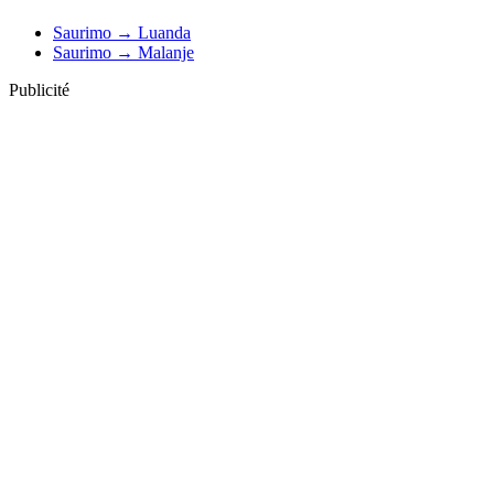
Saurimo → Luanda
Saurimo → Malanje
Publicité