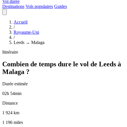
Vol durée
Destinations
Vols populaires
Guides
Accueil
/
Royaume-Uni
/
Leeds → Malaga
Itinéraire
Combien de temps dure le vol de Leeds à
Malaga ?
Durée estimée
02
h
54
min
Distance
1 924 km
1 196 miles