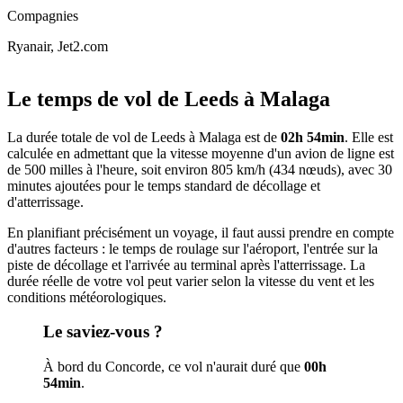
Compagnies
Ryanair, Jet2.com
Leaflet
|
© OpenStreetMap
+
Le temps de vol de Leeds à Malaga
−
La durée totale de vol de Leeds à Malaga est de
02h 54min
. Elle est
calculée en admettant que la vitesse moyenne d'un avion de ligne est
de 500 milles à l'heure, soit environ 805 km/h (434 nœuds), avec 30
minutes ajoutées pour le temps standard de décollage et
d'atterrissage.
En planifiant précisément un voyage, il faut aussi prendre en compte
d'autres facteurs : le temps de roulage sur l'aéroport, l'entrée sur la
piste de décollage et l'arrivée au terminal après l'atterrissage. La
durée réelle de votre vol peut varier selon la vitesse du vent et les
conditions météorologiques.
Le saviez-vous ?
À bord du Concorde, ce vol n'aurait duré que
00h
54min
.