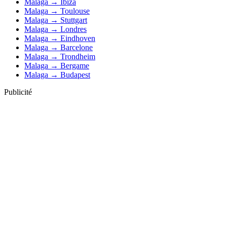
Malaga → Ibiza
Malaga → Toulouse
Malaga → Stuttgart
Malaga → Londres
Malaga → Eindhoven
Malaga → Barcelone
Malaga → Trondheim
Malaga → Bergame
Malaga → Budapest
Publicité