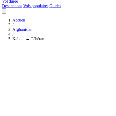
Vol durée
Destinations
Vols populaires
Guides
Accueil
/
Afghanistan
/
Kaboul → Téhéran