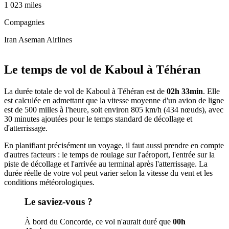
1 023 miles
Compagnies
Iran Aseman Airlines
Leaflet
|
© OpenStreetMap
+
Le temps de vol de Kaboul à Téhéran
−
La durée totale de vol de Kaboul à Téhéran est de
02h 33min
. Elle
est calculée en admettant que la vitesse moyenne d'un avion de ligne
est de 500 milles à l'heure, soit environ 805 km/h (434 nœuds), avec
30 minutes ajoutées pour le temps standard de décollage et
d'atterrissage.
En planifiant précisément un voyage, il faut aussi prendre en compte
d'autres facteurs : le temps de roulage sur l'aéroport, l'entrée sur la
piste de décollage et l'arrivée au terminal après l'atterrissage. La
durée réelle de votre vol peut varier selon la vitesse du vent et les
conditions météorologiques.
Le saviez-vous ?
À bord du Concorde, ce vol n'aurait duré que
00h