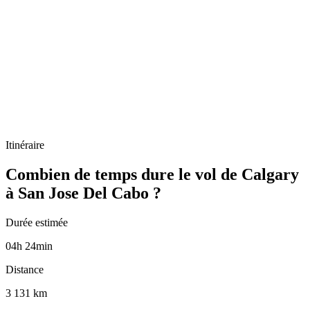
Itinéraire
Combien de temps dure le vol de Calgary
à San Jose Del Cabo ?
Durée estimée
04
h
24
min
Distance
3 131 km