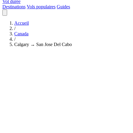
Vol durée
Destinations
Vols populaires
Guides
Accueil
/
Canada
/
Calgary → San Jose Del Cabo