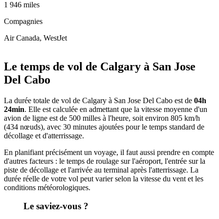
1 946 miles
Compagnies
Air Canada, WestJet
Leaflet
|
© OpenStreetMap
+
Le temps de vol de Calgary à San Jose
−
Del Cabo
La durée totale de vol de Calgary à San Jose Del Cabo est de
04h
24min
. Elle est calculée en admettant que la vitesse moyenne d'un
avion de ligne est de 500 milles à l'heure, soit environ 805 km/h
(434 nœuds), avec 30 minutes ajoutées pour le temps standard de
décollage et d'atterrissage.
En planifiant précisément un voyage, il faut aussi prendre en compte
d'autres facteurs : le temps de roulage sur l'aéroport, l'entrée sur la
piste de décollage et l'arrivée au terminal après l'atterrissage. La
durée réelle de votre vol peut varier selon la vitesse du vent et les
conditions météorologiques.
Le saviez-vous ?