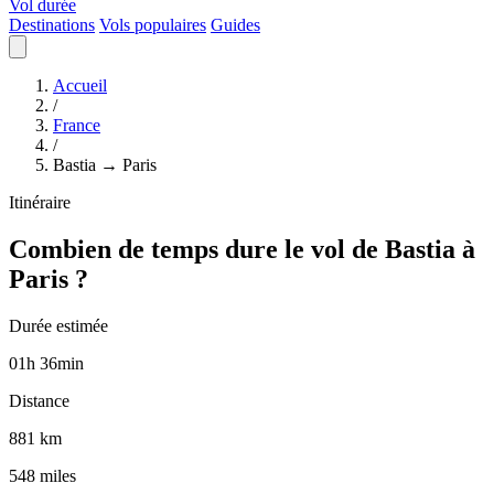
Vol durée
Destinations
Vols populaires
Guides
Accueil
/
France
/
Bastia → Paris
Itinéraire
Combien de temps dure le vol de Bastia à
Paris ?
Durée estimée
01
h
36
min
Distance
881 km
548 miles