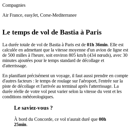
Compagnies
Air France, easyJet, Corse-Mediterranee
Leaflet
|
© OpenStreetMap
+
Le temps de vol de Bastia à Paris
−
La durée totale de vol de Bastia à Paris est de
01h 36min
. Elle est
calculée en admettant que la vitesse moyenne d'un avion de ligne est
de 500 milles à l'heure, soit environ 805 km/h (434 nœuds), avec 30
minutes ajoutées pour le temps standard de décollage et
d'atterrissage.
En planifiant précisément un voyage, il faut aussi prendre en compte
d'autres facteurs : le temps de roulage sur l'aéroport, l'entrée sur la
piste de décollage et l'arrivée au terminal après l'atterrissage. La
durée réelle de votre vol peut varier selon la vitesse du vent et les
conditions météorologiques.
Le saviez-vous ?
À bord du Concorde, ce vol n'aurait duré que
00h
25min
.