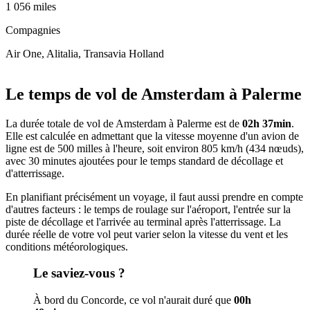
1 056 miles
Compagnies
Air One, Alitalia, Transavia Holland
Leaflet
|
© OpenStreetMap
+
Le temps de vol de Amsterdam à Palerme
−
La durée totale de vol de Amsterdam à Palerme est de
02h 37min
.
Elle est calculée en admettant que la vitesse moyenne d'un avion de
ligne est de 500 milles à l'heure, soit environ 805 km/h (434 nœuds),
avec 30 minutes ajoutées pour le temps standard de décollage et
d'atterrissage.
En planifiant précisément un voyage, il faut aussi prendre en compte
d'autres facteurs : le temps de roulage sur l'aéroport, l'entrée sur la
piste de décollage et l'arrivée au terminal après l'atterrissage. La
durée réelle de votre vol peut varier selon la vitesse du vent et les
conditions météorologiques.
Le saviez-vous ?
À bord du Concorde, ce vol n'aurait duré que
00h