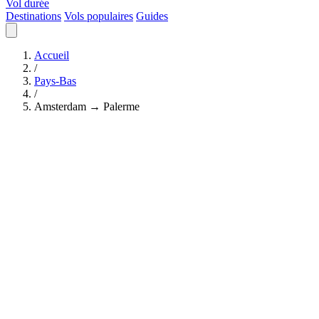
Vol durée
Destinations
Vols populaires
Guides
Accueil
/
Pays-Bas
/
Amsterdam → Palerme